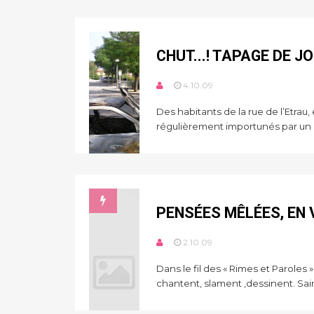
CHUT...! TAPAGE DE J
4.10.09
Des habitants de la rue de l’Etrau,
régulièrement importunés par un br
PENSÉES MÊLÉES, EN 
2.10.09
Dans le fil des « Rimes et Paroles »
chantent, slament ,dessinent. Sai