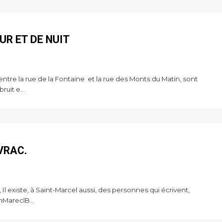
OUR ET DE NUIT
 entre la rue de la Fontaine et la rue des Monts du Matin, sont
uit e...
VRAC.
, Il existe, à Saint-Marcel aussi, des personnes qui écrivent,
nMareclB...