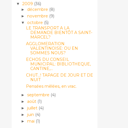
2009
(36)
▼
décembre
(8)
►
novembre
(9)
►
octobre
(5)
▼
LE TRANSPORT A LA
DEMANDE BIENTÔT A SAINT-
MARCEL?
AGGLOMERATION
VALENTINOISE: OU EN
SOMMES NOUS?
ECHOS DU CONSEIL
MUNICIPAL: BIBLIOTHEQUE,
CANTINE,...
CHUT...! TAPAGE DE JOUR ET DE
NUIT
Pensées mêlées, en vrac.
septembre
(4)
►
août
(1)
►
juillet
(4)
►
juin
(4)
►
mai
(1)
►