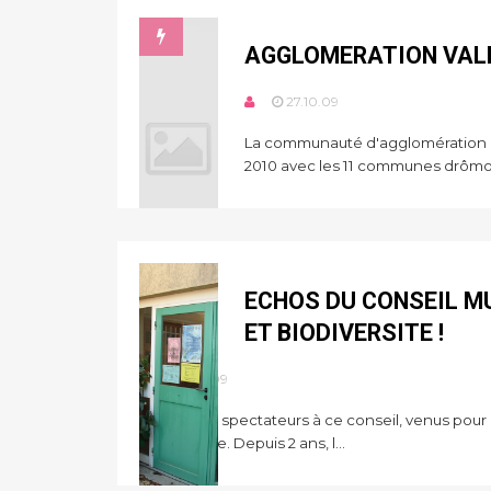
AGGLOMERATION VALE
27.10.09
La communauté d'agglomération 
2010 avec les 11 communes drômois
ECHOS DU CONSEIL MU
ET BIODIVERSITE !
11.10.09
Pas mal de spectateurs à ce conseil, venus pour l
communale. Depuis 2 ans, l...