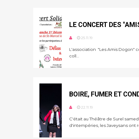
LE CONCERT DES "AMI
25.11.19
L'association "Les Amis Dogon" co
coll...
BOIRE, FUMER ET COND
22.11.19
C'était au Théâtre de Surel same
d'intempéries, les Javeysans ont réu