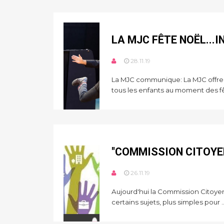
LA MJC FÊTE NOËL...
28.11.19
La MJC communique: La MJC offr
tous les enfants au moment des fêt
"COMMISSION CITOYE
26.11.19
Aujourd'hui la Commission Citoyenn
certains sujets, plus simples pour ..