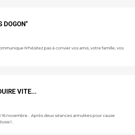
S DOGON"
mmunique N'hésitez pas à convier vos amis, votre famille, vos
UIRE VITE...
di 16 novembre... Après deux séances annulées pour cause
ssi l...