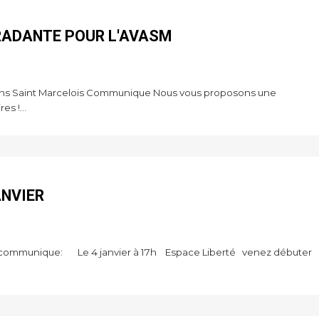
RADANTE POUR L'AVASM
iens Saint Marcelois Communique Nous vous proposons une
s !...
ANVIER
is communique: Le 4 janvier à 17h Espace Liberté venez débuter