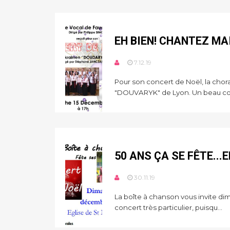
EH BIEN! CHANTEZ MA
7.12.19
Pour son concert de Noël, la chora
"DOUVARYK" de Lyon. Un beau co.
50 ANS ÇA SE FÊTE..
30.11.19
La boîte à chanson vous invite di
concert très particulier, puisqu...