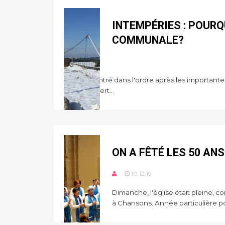
INTEMPÉRIES : POURQ
COMMUNALE?
11.12.19
Tout est rentré dans l'ordre après les importante
de fortes pert...
ON A FÊTÉ LES 50 AN
10.12.19
Dimanche, l'église était pleine,
à Chansons. Année particulière po