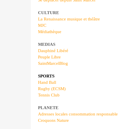
Se déplacer depuis Saint Marcel
CULTURE
La Renaissance musique et théâtre
MJC
Médiathèque
MEDIAS
Dauphiné Libéré
Peuple Libre
SaintMarcelBlog
SPORTS
Hand Ball
Rugby (ECSM)
Tennis Club
PLANETE
Adresses locales consommation responsable
Croquons Nature