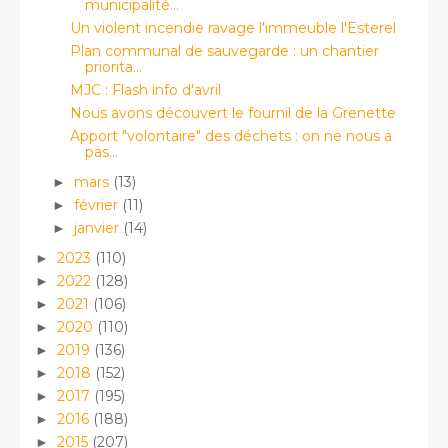
municipalité...
Un violent incendie ravage l'immeuble l'Esterel
Plan communal de sauvegarde : un chantier
priorita...
MJC : Flash info d'avril
Nous avons découvert le fournil de la Grenette
Apport "volontaire" des déchets : on ne nous a
pas...
mars
(13)
►
février
(11)
►
janvier
(14)
►
2023
(110)
►
2022
(128)
►
2021
(106)
►
2020
(110)
►
2019
(136)
►
2018
(152)
►
2017
(195)
►
2016
(188)
►
2015
(207)
►