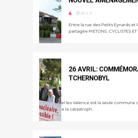
NOUVEL AMENAGEMEN
28.4.11
Entre la rue des Petits Eynards e
partagée PIETONS, CYCLISTES ET 
26 AVRIL: COMMÉMOR
TCHERNOBYL
27.4.11
Saint-Marcel les Valence est la seule commune de
mémoire de la catastroph...