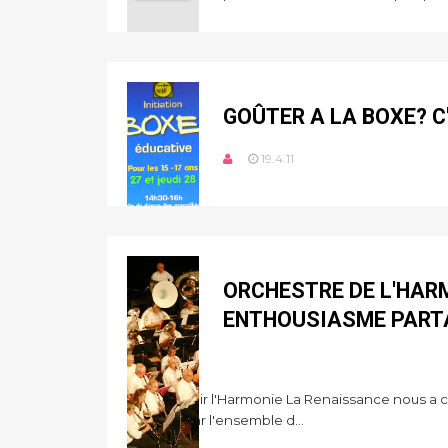
GOÛTER A LA BOXE? C
19.4.11
ORCHESTRE DE L'HARM
ENTHOUSIASME PART
18.4.11
Samedi soir l'Harmonie La Renaissance nous a c
donnée par l'ensemble d...