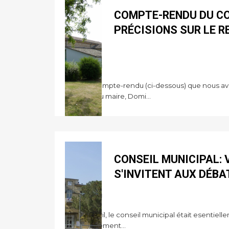
COMPTE-RENDU DU CO
PRÉCISIONS SUR LE R
SUREL
23.4.11
Suite au compte-rendu (ci-dessous) que nous avon
suivante du maire, Domi...
CONSEIL MUNICIPAL: 
S'INVITENT AUX DÉBA
23.4.11
Jeudi 21 avril, le conseil municipal était esenti
fonctionnement...