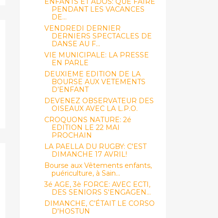
ENFANTS ET ADOS: QUE FAIRE
PENDANT LES VACANCES
DE...
VENDREDI DERNIER
DERNIERS SPECTACLES DE
DANSE AU F...
VIE MUNICIPALE: LA PRESSE
EN PARLE
DEUXIEME EDITION DE LA
BOURSE AUX VETEMENTS
D’ENFANT
DEVENEZ OBSERVATEUR DES
OISEAUX AVEC LA L.P.O.
CROQUONS NATURE: 2é
EDITION LE 22 MAI
PROCHAIN
LA PAELLA DU RUGBY: C'EST
DIMANCHE 17 AVRIL!
Bourse aux Vêtements enfants,
puériculture, à Sain...
3é AGE, 3è FORCE: AVEC ECTI,
DES SENIORS S'ENGAGEN...
DIMANCHE, C’ÉTAIT LE CORSO
D'HOSTUN