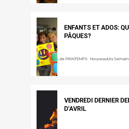
ENFANTS ET ADOS: QU
PÂQUES?
17.4.11
VACANCES de PRINTEMPS Nouveautés Semaines mu
AR...
VENDREDI DERNIER DE
D'AVRIL
15.4.11