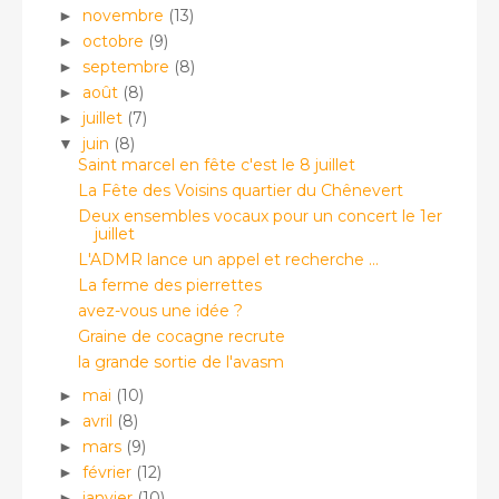
novembre
(13)
►
octobre
(9)
►
septembre
(8)
►
août
(8)
►
juillet
(7)
►
juin
(8)
▼
Saint marcel en fête c'est le 8 juillet
La Fête des Voisins quartier du Chênevert
Deux ensembles vocaux pour un concert le 1er
juillet
L'ADMR lance un appel et recherche ...
La ferme des pierrettes
avez-vous une idée ?
Graine de cocagne recrute
la grande sortie de l'avasm
mai
(10)
►
avril
(8)
►
mars
(9)
►
février
(12)
►
janvier
(10)
►