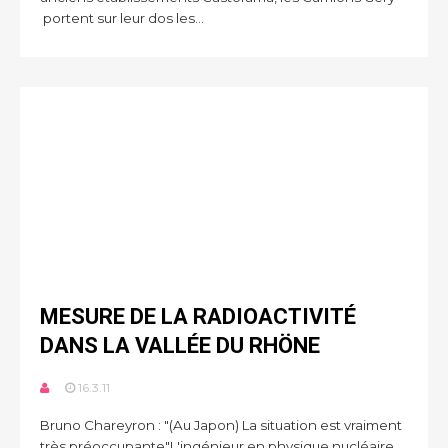
portent sur leur dos les...
MESURE DE LA RADIOACTIVITÉ
DANS LA VALLÉE DU RHÖNE
16.3.11
Bruno Chareyron : "(Au Japon) La situation est vraiment
très préoccupante"L'ingénieur en physique nucléaire,