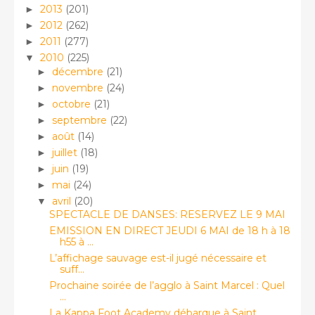
2013
(201)
►
2012
(262)
►
2011
(277)
►
2010
(225)
▼
décembre
(21)
►
novembre
(24)
►
octobre
(21)
►
septembre
(22)
►
août
(14)
►
juillet
(18)
►
juin
(19)
►
mai
(24)
►
avril
(20)
▼
SPECTACLE DE DANSES: RESERVEZ LE 9 MAI
EMISSION EN DIRECT JEUDI 6 MAI de 18 h à 18
h55 à ...
L’affichage sauvage est-il jugé nécessaire et
suff...
Prochaine soirée de l’agglo à Saint Marcel : Quel
...
La Kappa Foot Academy débarque à Saint