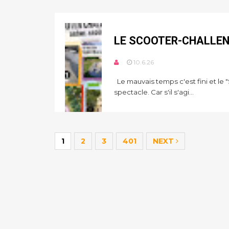
LE SCOOTER-CHALLENG
10.6.26
Le mauvais temps c'est fini et le
spectacle. Car s'il s'agi...
1
2
3
401
NEXT