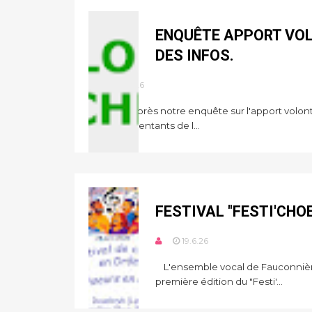
ENQUÊTE APPORT VOLO
DES INFOS.
24.6.26
Rappels Après notre enquête sur l'apport volont
des représentants de l...
FESTIVAL "FESTI'CHO
19.6.26
L'ensemble vocal de Fauconnièr
première édition du "Festi'...