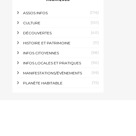
(176)
ASSOS INFOS
(101)
CULTURE
(40)
DÉCOUVERTES
(11)
HISTOIRE ET PATRIMOINE
(98)
INFOS CITOYENNES
(90)
INFOS LOCALES ET PRATIQUES
(99)
MANIFESTATIONS/ÉVÈNEMENTS
(75)
PLANÈTE HABITABLE