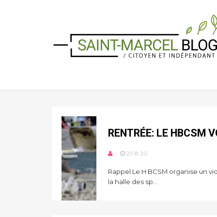
RENTRÉE: LE HBCSM V
29.8.20
Rappel Le H BCSM organise un vi
la halle des sp...