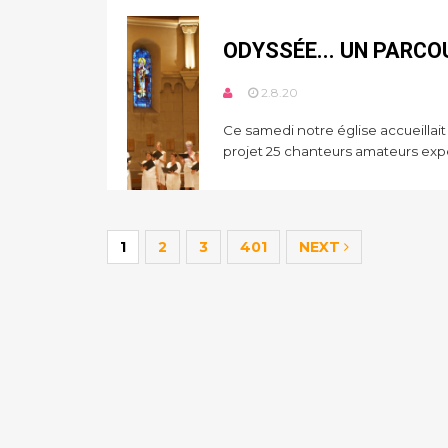
ODYSSÉE... UN PARCO
2.8.20
Ce samedi notre église accueill
projet 25 chanteurs amateurs exp
1
2
3
401
NEXT