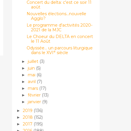
Concert du delta: c'est ce soir 11
août
Nouvelles élections...nouvelle
Agglo?
Le programme d'activités 2020-
2021 de la MJC
Le Choeur du DELTA en concert
le 11 Août
Odyssée... un parcours liturgique
dans le XVI° siècle
juillet
(3)
►
juin
(5)
►
mai
(6)
►
avril
(7)
►
mars
(17)
►
février
(13)
►
janvier
(9)
►
2019
(136)
►
2018
(152)
►
2017
(195)
►
2016
(188)
►