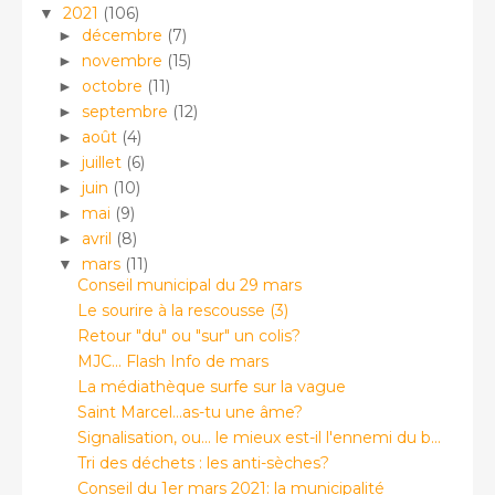
2021
(106)
▼
décembre
(7)
►
novembre
(15)
►
octobre
(11)
►
septembre
(12)
►
août
(4)
►
juillet
(6)
►
juin
(10)
►
mai
(9)
►
avril
(8)
►
mars
(11)
▼
Conseil municipal du 29 mars
Le sourire à la rescousse (3)
Retour "du" ou "sur" un colis?
MJC... Flash Info de mars
La médiathèque surfe sur la vague
Saint Marcel...as-tu une âme?
Signalisation, ou... le mieux est-il l'ennemi du b...
Tri des déchets : les anti-sèches?
Conseil du 1er mars 2021: la municipalité