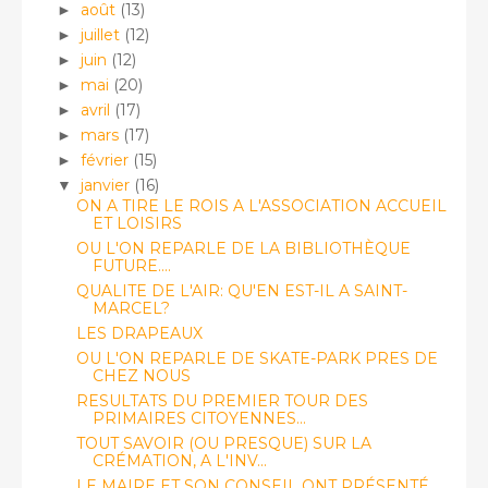
août
(13)
►
juillet
(12)
►
juin
(12)
►
mai
(20)
►
avril
(17)
►
mars
(17)
►
février
(15)
►
janvier
(16)
▼
ON A TIRE LE ROIS A L'ASSOCIATION ACCUEIL
ET LOISIRS
OU L'ON REPARLE DE LA BIBLIOTHÈQUE
FUTURE....
QUALITE DE L'AIR: QU'EN EST-IL A SAINT-
MARCEL?
LES DRAPEAUX
OU L'ON REPARLE DE SKATE-PARK PRES DE
CHEZ NOUS
RESULTATS DU PREMIER TOUR DES
PRIMAIRES CITOYENNES...
TOUT SAVOIR (OU PRESQUE) SUR LA
CRÉMATION, A L'INV...
LE MAIRE ET SON CONSEIL ONT PRÉSENTÉ