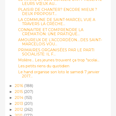
LEURS VŒUX AU...
PLAISIR DE CHANTER? ENCORE MIEUX ?
DEUX PROPOSIT...
LA COMMUNE DE SAINT-MARCEL VUE A
TRAVERS LA CRÈCHE...
CONNAITRE ET COMPRENDRE LA
CRÉMATION: UNE PRATIQUE...
AMOUREUX DE L’ACCORDÉON....DES SAINT-
MARCELOIS VOU...
PRIMAIRES ORGANISÉES PAR LE PARTI
SOCIALISTE: IL F...
Molière... Les jeunes trouvent ça trop "scolai...
Les petits riens du quotidien
Le hand organise son loto le samedi 7 janvier
2017...
2016
(188)
►
2015
(207)
►
2014
(153)
►
2013
(201)
►
2012
(262)
►
2011
(277)
►