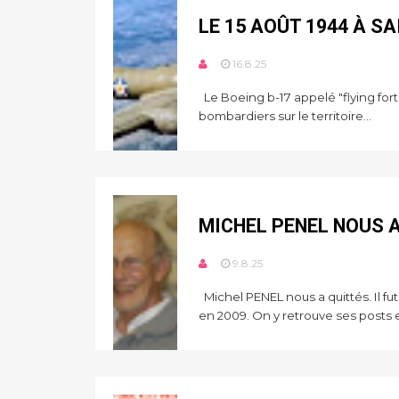
LE 15 AOÛT 1944 À S
16.8.25
Le Boeing b-17 appelé "flying fort
bombardiers sur le territoire...
MICHEL PENEL NOUS 
9.8.25
Michel PENEL nous a quittés. Il 
en 2009. On y retrouve ses posts e