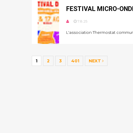
FESTIVAL MICRO-OND
7.8.25
L'association Thermostat communi
1
2
3
401
NEXT