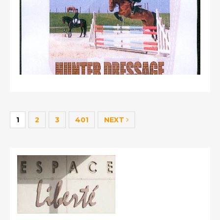
1
.
5
.
1
2
1
2
3
401
NEXT