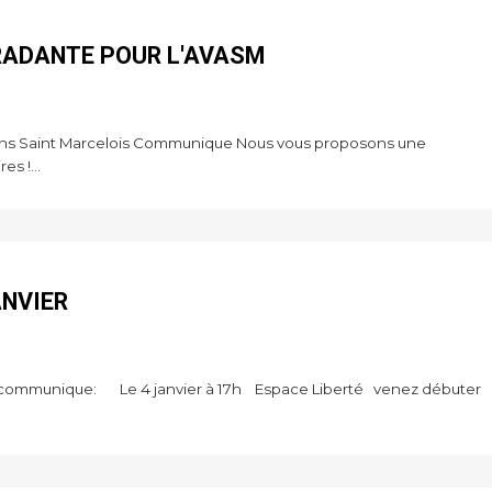
RADANTE POUR L'AVASM
iens Saint Marcelois Communique Nous vous proposons une
s !...
ANVIER
is communique: Le 4 janvier à 17h Espace Liberté venez débuter