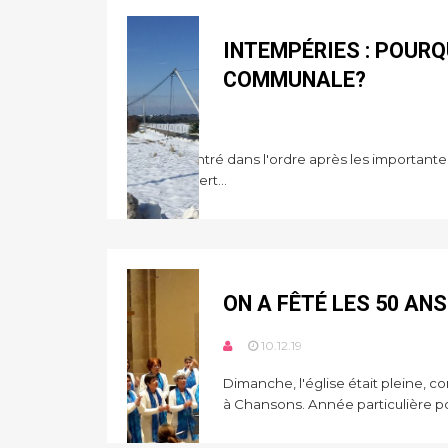
INTEMPÉRIES : POURQ
COMMUNALE?
11.12.19
Tout est rentré dans l'ordre après les importante
de fortes pert...
ON A FÊTÉ LES 50 AN
10.12.19
Dimanche, l'église était pleine,
à Chansons. Année particulière po