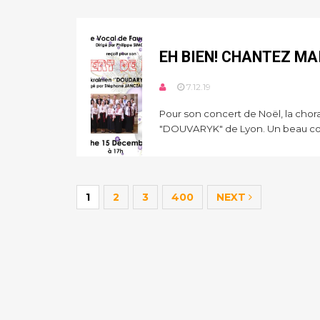
EH BIEN! CHANTEZ MA
7.12.19
Pour son concert de Noël, la chora
"DOUVARYK" de Lyon. Un beau co.
1
2
3
400
NEXT