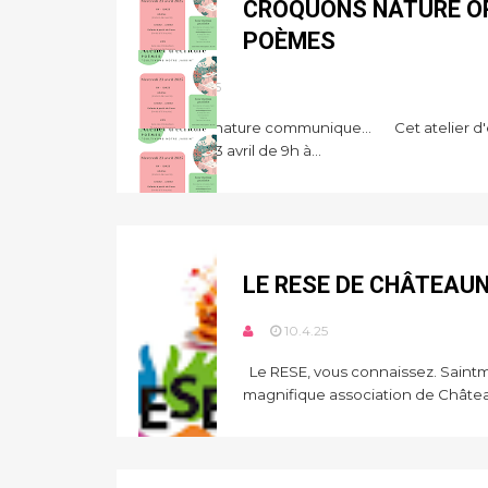
CROQUONS NATURE OR
POÈMES
12.4.25
Croquons nature communique… Cet atelier d'éc
Mercredi 23 avril de 9h à...
LE RESE DE CHÂTEAUN
10.4.25
Le RESE, vous connaissez. Saintmar
magnifique association de Château