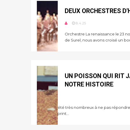
DEUX ORCHESTRES D'
8.4.25
Orchestre La renaissance le 23 n
de Surel, nous avons croisé un bou
UN POISSON QUI RIT J
NOTRE HISTOIRE
5.4.25
Vous avez été très nombreux à ne pas répondre à 
ou bien, le print...