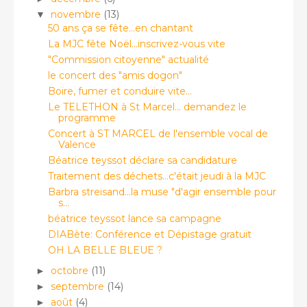
novembre
(13)
▼
50 ans ça se fête...en chantant
La MJC fête Noël...inscrivez-vous vite
"Commission citoyenne" actualité
le concert des "amis dogon"
Boire, fumer et conduire vite...
Le TELETHON à St Marcel... demandez le
programme
Concert à ST MARCEL de l'ensemble vocal de
Valence
Béatrice teyssot déclare sa candidature
Traitement des déchets...c'était jeudi à la MJC
Barbra streisand...la muse "d'agir ensemble pour
s...
béatrice teyssot lance sa campagne
DIABète: Conférence et Dépistage gratuit
OH LA BELLE BLEUE ?
octobre
(11)
►
septembre
(14)
►
août
(4)
►