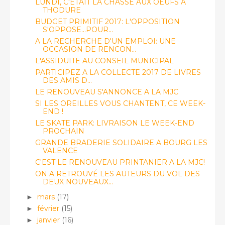
LUNDI, C'ETAIT LA CHASSE AUX OEUFS A
THODURE
BUDGET PRIMITIF 2017: L'OPPOSITION
S'OPPOSE...POUR...
A LA RECHERCHE D'UN EMPLOI: UNE
OCCASION DE RENCON...
L'ASSIDUITE AU CONSEIL MUNICIPAL
PARTICIPEZ A LA COLLECTE 2017 DE LIVRES
DES AMIS D...
LE RENOUVEAU S'ANNONCE A LA MJC
SI LES OREILLES VOUS CHANTENT, CE WEEK-
END !
LE SKATE PARK: LIVRAISON LE WEEK-END
PROCHAIN
GRANDE BRADERIE SOLIDAIRE A BOURG LES
VALENCE
C'EST LE RENOUVEAU PRINTANIER A LA MJC!
ON A RETROUVÉ LES AUTEURS DU VOL DES
DEUX NOUVEAUX...
mars
(17)
►
février
(15)
►
janvier
(16)
►