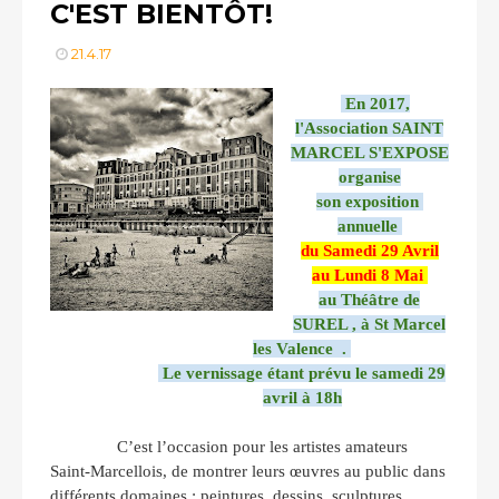
C'EST BIENTÔT!
21.4.17
En 2017,
l'Association SAINT
MARCEL S'EXPOSE
organise
son exposition
annuelle
du Samedi 29 Avril
au Lundi 8 Mai
au Théâtre de
SUREL , à St Marcel
les Valence .
Le vernissage étant prévu le samedi 29
avril à 18h
C’est l’occasion pour les artistes amateurs
Saint-Marcellois, de montrer leurs œuvres au public dans
différents domaines : peintures, dessins, sculptures,