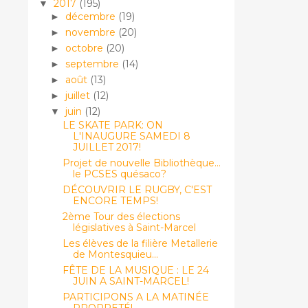
2017
(195)
▼
décembre
(19)
►
novembre
(20)
►
octobre
(20)
►
septembre
(14)
►
août
(13)
►
juillet
(12)
►
juin
(12)
▼
LE SKATE PARK: ON
L'INAUGURE SAMEDI 8
JUILLET 2017!
Projet de nouvelle Bibliothèque...
le PCSES quésaco?
DÉCOUVRIR LE RUGBY, C'EST
ENCORE TEMPS!
2ème Tour des élections
législatives à Saint-Marcel
Les élèves de la filière Metallerie
de Montesquieu...
FÊTE DE LA MUSIQUE : LE 24
JUIN A SAINT-MARCEL!
PARTICIPONS A LA MATINÉE
PROPRETÉ!