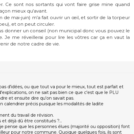
r. Ce sont nos sortants qui vont faire grise mine quand
façon mieux qu'avant.
de mai-juin) m'a fait ouvrir un œil, et sortir de la torpeur
 peu), et on peut circuler.
ous donner un conseil (non municipal donc vous pouvez le
. Je me réveillerai pour lire les vôtres car ça en vaut la
venir de notre cadre de vie.
pas d'idées, ou que tout va pour le mieux, tout est parfait et
s d'explications, on ne sait pas bien ce que c'est que le PLU
dre et ensuite dire qu'on savait pas.
n calendrier précis puisque les modalités de ladite
ent du travail de révision.
s et déjà dû être constitués ?...
je pense que les personnes élues (majorité ou opposition) font
eilleur pour notre commune. Quoique quelques fois, ils sont