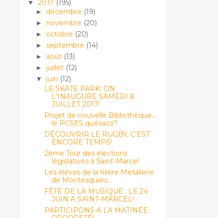
2017
(195)
▼
décembre
(19)
►
novembre
(20)
►
octobre
(20)
►
septembre
(14)
►
août
(13)
►
juillet
(12)
►
juin
(12)
▼
LE SKATE PARK: ON
L'INAUGURE SAMEDI 8
JUILLET 2017!
Projet de nouvelle Bibliothèque...
le PCSES quésaco?
DÉCOUVRIR LE RUGBY, C'EST
ENCORE TEMPS!
2ème Tour des élections
législatives à Saint-Marcel
Les élèves de la filière Metallerie
de Montesquieu...
FÊTE DE LA MUSIQUE : LE 24
JUIN A SAINT-MARCEL!
PARTICIPONS A LA MATINÉE
PROPRETÉ!