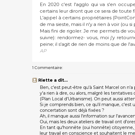
En 2020 c'est l'agglo qui va s'en occupe
certains leur diront que ce sera de toute 
L'appel à certains propriétaires (PointCom 
de ma sieste, mais il n'y a rien à voir (ou si
Mais fini de rigoler. Je me permets de v
suivre): rendormez- vous, moi j'y retourne
peine; il s'agit de rien de moins que de l'a
AP
1 Commentaire:
Riette a dit…
Ben, c'est peut-être qu'à Saint Marcel on n'a 
y'a rien à dire, ou alors, malgré les tentative
(Plan Local d'Urbanisme). On peut aussi atten
Si je comprends bien, ce qu'il manque, c'est u
concertation sont déjà fixées ?
Ah, il manque aussi l'information sur l'avancem
Oui, mais les deux ateliers de travail ont d'ore
En tant qu'honnête (oui honnête) citoyenne, 
leur travail en conscience et souhaitent le m