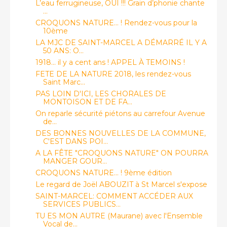
L’eau ferrugineuse, OUI !!! Grain d’phonie chante
...
CROQUONS NATURE... ! Rendez-vous pour la
10ème
LA MJC DE SAINT-MARCEL A DÉMARRÉ IL Y A
50 ANS: O...
1918... il y a cent ans ! APPEL À TEMOINS !
FETE DE LA NATURE 2018, les rendez-vous
Saint Marc...
PAS LOIN D'ICI, LES CHORALES DE
MONTOISON ET DE FA...
On reparle sécurité piétons au carrefour Avenue
de...
DES BONNES NOUVELLES DE LA COMMUNE,
C'EST DANS POI...
A LA FÊTE "CROQUONS NATURE" ON POURRA
MANGER GOUR...
CROQUONS NATURE... ! 9ème édition
Le regard de Joël ABOUZIT à St Marcel s'expose
SAINT-MARCEL: COMMENT ACCÉDER AUX
SERVICES PUBLICS...
TU ES MON AUTRE (Maurane) avec l'Ensemble
Vocal de...