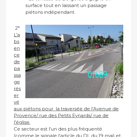
surface tout en laissant un passage
piétons indépendant.
2°
L’a
bs
en
ce
de
pa
ssa
ge
rés
er
vé
aux piétons pour la traversée de l’Avenue de
Provence/ rue des Petits Eynards/ rue de
l’église.
Ce secteur est l’un des plus fréquenté
(comme le signale l’article du DL du 19 mai) et