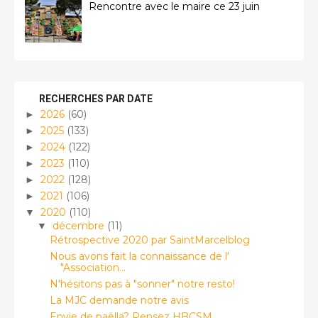
Rencontre avec le maire ce 23 juin
RECHERCHES PAR DATE
2026
(60)
►
2025
(133)
►
2024
(122)
►
2023
(110)
►
2022
(128)
►
2021
(106)
►
2020
(110)
▼
décembre
(11)
▼
Rétrospective 2020 par SaintMarcelblog
Nous avons fait la connaissance de l'
"Association...
N'hésitons pas à "sonner" notre resto!
La MJC demande notre avis
Envie de paëlla? Pensez HBCSM