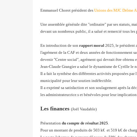
Emmanuel Chorot président des
Unions des MJC Drôme A
Une assemblée générale dite "ordinaire" par ses statuts, ma
devant un nombreux public, il a salué et remercié tous les 
En introduction de son
rapport moral
2025, le président a
l'agrément de la CAF et deux années de fonctionnement sati
devenir "Centre social", agrément qui devrait être obtenu 
Jean-Claude Grangier a salué le dynamisme de Cyrille le nouv
Il a fait la synthèse des différentes activités proposées p
municipalité pour leur soutien indéfectible.
Il a exprimé sa satisfaction et son soulagement après la déc
les administrateur.rice.s et bénévoles pour leur implication
Les finances
(Joël Vaudable)
Présentation
du compte de résultat 2025
.
Pour un montant de produits de 503 k€ et 519 k€ de charge