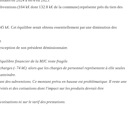
 totales en 2024 à 66% en 2025.
subventions (164 k€ dont 132.8 k€ de la commune) représente près du tiers des
445 k€. Cet équilibre serait obtenu essentiellement par une diminution des
t.
l'exception de son président démissionnaire.
équilibre financier de la MJC reste fragile.
arges (- 74 k€) alors que les charges de personnel représentent à elle seules
 atteindre.
ntant des subventions. Ce montant prévu en hausse est problématique. Il reste une
tés et des cotisations dont l'impact sur les produits devrait être
 cotisations ni sur le tarif des prestations.