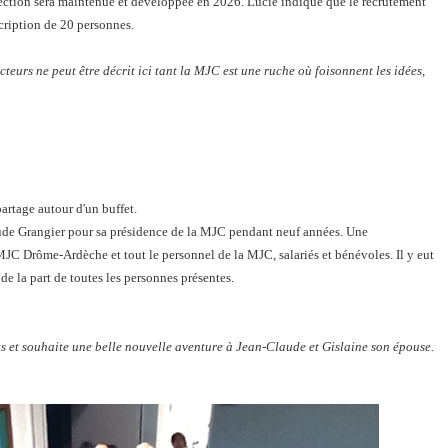
direction sera maintenue et développée en 2026. Lucie indique que le recrutement
cription de 20 personnes.
cteurs ne peut être décrit ici tant la MJC est une ruche où foisonnent les idées,
artage autour d'un buffet.
ude Grangier pour sa présidence de la MJC pendant neuf années. Une
JC Drôme-Ardèche et tout le personnel de la MJC, salariés et bénévoles. Il y eut
de la part de toutes les personnes présentes.
s et souhaite une belle nouvelle aventure à Jean-Claude et Gislaine son épouse.