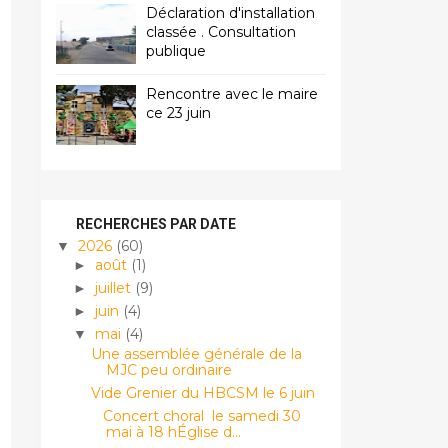
Déclaration d'installation
classée . Consultation
publique
Rencontre avec le maire
ce 23 juin
RECHERCHES PAR DATE
2026
(60)
▼
août
(1)
►
juillet
(9)
►
juin
(4)
►
mai
(4)
▼
Une assemblée générale de la
MJC peu ordinaire
Vide Grenier du HBCSM le 6 juin
Concert choral le samedi 30
mai à 18 hÉglise d...