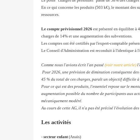
Le poste "charges de personnel" passe de 58% des charges
En ce qui concerne les produits (503 k€), le montant des 
ressources.
Le compte prévisionnel 2026
est présenté en équilibre à 
charges de 14% et une augmentation des subventions.
Les comptes ont été certifiés par l'expert-comptable présen
Le Conseil d'Administration est reconduit à l'identique à 
Comme nous l'avions écrit l'an passé
(voir notre article)
l'
Pour 2026, une prévision de diminution conséquente des ch
45 % du total de ces charges, paraît un objectif difficile à
Pour ce qui est des produits, l'essentiel repose sur le mo
augmentation possible du nombre de participants aux activi
mécaniquement modéré.
Au cours de cette AG, il n'a pas été précisé l'évolution des
Les activités
- secteur enfant
(Anaïs)