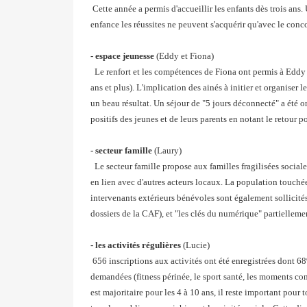
Cette année a permis d'accueillir les enfants dès trois ans
enfance les réussites ne peuvent s'acquérir qu'avec le conco
- espace jeunesse
(Eddy et Fiona)
Le renfort et les compétences de Fiona ont permis à Eddy d
ans et plus). L'implication des ainés à initier et organiser
un beau résultat. Un séjour de "5 jours déconnecté" a été 
positifs des jeunes et de leurs parents en notant le retour p
- secteur famille
(Laury)
Le secteur famille propose aux familles fragilisées socia
en lien avec d'autres acteurs locaux. La population touchée
intervenants extérieurs bénévoles sont également sollicité
dossiers de la CAF), et "les clés du numérique" partiellemen
- les activités régulières
(Lucie)
656 inscriptions aux activités ont été enregistrées dont 6
demandées (fitness périnée, le sport santé, les moments co
est majoritaire pour les 4 à 10 ans, il reste important pour t