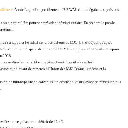
rdèche
et Annie Legendre présidente de l'UPAVAL étaient également présents.
is bien particulière pour son président démissionnaire. En prenant la parole
présents.
 tenu à rappeler les missions et les valeurs de MJC. Il s'est réjoui qu'après
sfaisant de son "espace de vie social" la MJC remplissait les conditions pour
en 2028.
eau directeur et a dit son plaisir d'avoir travaillé avec lui.
ar l'association avant de remercier l'Union des MJC Drôme-Ardèche et la
ision de municipalité de construire un centre de loisirs, avant de remercier tous
.
s l'exercice présente un déficit de 16 k€.