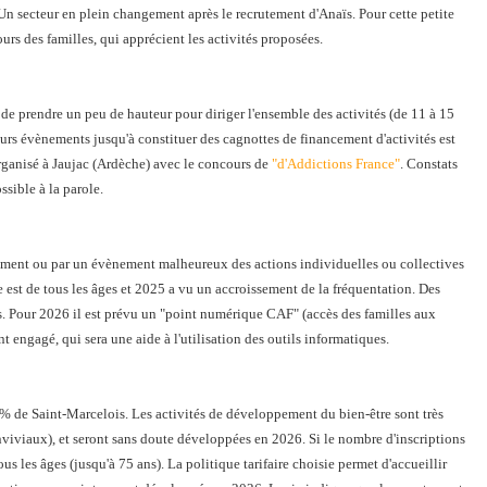
. Un secteur en plein changement après le recrutement d'Anaïs. Pour cette petite
urs des familles, qui apprécient les activités proposées.
e prendre un peu de hauteur pour diriger l'ensemble des activités (de 11 à 15
 leurs évènements jusqu'à constituer des cagnottes de financement d'activités est
organisé à Jaujac (Ardèche) avec le concours de
"d'Addictions France"
. Constats
ossible à la parole.
lement ou par un évènement malheureux des actions individuelles ou collectives
 est de tous les âges et 2025 a vu un accroissement de la fréquentation. Des
s. Pour 2026 il est prévu un "point numérique CAF" (accès des familles aux
t engagé, qui sera une aide à l'utilisation des outils informatiques.
8% de Saint-Marcelois. Les activités de développement du bien-être sont très
nviviaux), et seront sans doute développées en 2026. Si le nombre d'inscriptions
ous les âges (jusqu'à 75 ans). La politique tarifaire choisie permet d'accueillir