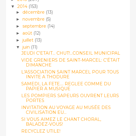
2014
(153)
▼
décembre
(13)
►
novembre
(5)
►
septembre
(14)
►
août
(12)
►
juillet
(13)
►
juin
(11)
▼
JEUDI C'ETAIT... CHUT!...CONSEIL MUNICIPAL
VIDE GRENIERS DE SAINT-MARCEL: C’ÉTAIT
DIMANCHE
L'ASSOCIATION SAINT MARCEL POUR TOUS
INVITE A THODURE
SAMEDI, LA FETE.... REGLEE COMME DU
PAPIER A MUSIQUE
LES POMPIERS SAPEURS OUVRENT LEURS
PORTES
INVITATION AU VOYAGE AU MUSÉE DES
CIVILISATION EU...
SI VOUS AIMEZ LE CHANT CHORAL,
BALADEZ-VOUS!
RECYCLEZ UTILE!