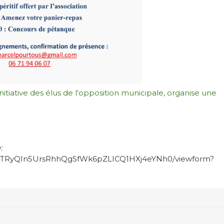
nitiative des élus de l'opposition municipale, organise une
e:
RdqjTRyQIn5UrsRhhQgSfWk6pZLICQ1HXj4eYNh0/viewform?