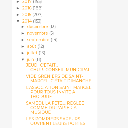
2017
(195)
►
2016
(188)
►
2015
(207)
►
2014
(153)
▼
décembre
(13)
►
novembre
(5)
►
septembre
(14)
►
août
(12)
►
juillet
(13)
►
juin
(11)
▼
JEUDI C'ETAIT...
CHUT!...CONSEIL MUNICIPAL
VIDE GRENIERS DE SAINT-
MARCEL: C’ÉTAIT DIMANCHE
L'ASSOCIATION SAINT MARCEL
POUR TOUS INVITE A
THODURE
SAMEDI, LA FETE.... REGLEE
COMME DU PAPIER A
MUSIQUE
LES POMPIERS SAPEURS
OUVRENT LEURS PORTES