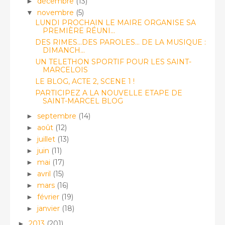
décembre
(13)
►
novembre
(5)
▼
LUNDI PROCHAIN LE MAIRE ORGANISE SA
PREMIÈRE RÉUNI...
DES RIMES...DES PAROLES... DE LA MUSIQUE :
DIMANCH...
UN TELETHON SPORTIF POUR LES SAINT-
MARCELOIS
LE BLOG, ACTE 2, SCENE 1 !
PARTICIPEZ A LA NOUVELLE ETAPE DE
SAINT-MARCEL BLOG
septembre
(14)
►
août
(12)
►
juillet
(13)
►
juin
(11)
►
mai
(17)
►
avril
(15)
►
mars
(16)
►
février
(19)
►
janvier
(18)
►
2013
(201)
►