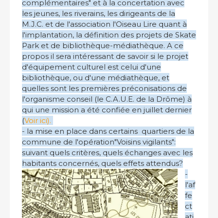
complémentaires" et à la concertation avec
les jeunes, les riverains, les dirigeants de la
M.J.C. et de l'association l'Oiseau Lire quant à
l'implantation, la définition des projets de Skate
Park et de bibliothèque-médiathèque. A ce
propos il sera intéressant de savoir si le projet
d'équipement culturel est celui d'une
bibliothèque, ou d'une médiathèque, et
quelles sont les premières préconisations de
l'organisme conseil (le C.A.U.E. de la Drôme) à
qui une mission a été confiée en juillet dernier
(
Voir ici).
- la mise en place dans certains quartiers de la
commune de l'opération"Voisins vigilants":
suivant quels critères, quels échanges avec les
habitants concernés, quels effets attendus?
-
l'af
fe
ct
ati