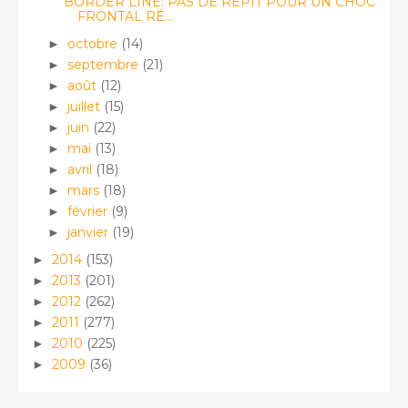
BORDER LINE: PAS DE RÉPIT POUR UN CHOC
FRONTAL RÉ...
octobre
(14)
►
septembre
(21)
►
août
(12)
►
juillet
(15)
►
juin
(22)
►
mai
(13)
►
avril
(18)
►
mars
(18)
►
février
(9)
►
janvier
(19)
►
2014
(153)
►
2013
(201)
►
2012
(262)
►
2011
(277)
►
2010
(225)
►
2009
(36)
►