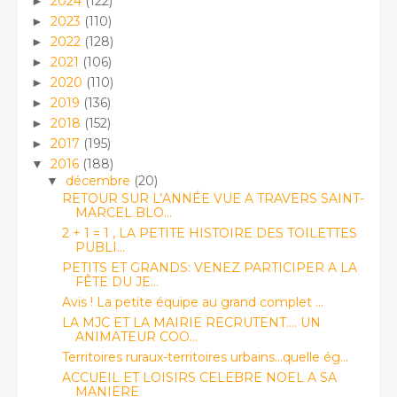
2024
(122)
►
2023
(110)
►
2022
(128)
►
2021
(106)
►
2020
(110)
►
2019
(136)
►
2018
(152)
►
2017
(195)
►
2016
(188)
▼
décembre
(20)
▼
RETOUR SUR L’ANNÉE VUE A TRAVERS SAINT-
MARCEL BLO...
2 + 1 = 1 , LA PETITE HISTOIRE DES TOILETTES
PUBLI...
PETITS ET GRANDS: VENEZ PARTICIPER A LA
FÊTE DU JE...
Avis ! La petite équipe au grand complet ...
LA MJC ET LA MAIRIE RECRUTENT.... UN
ANIMATEUR COO...
Territoires ruraux-territoires urbains...quelle ég...
ACCUEIL ET LOISIRS CELEBRE NOEL A SA
MANIERE