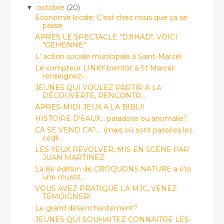
octobre
(20)
▼
Economie locale: C’est chez nous que ça se
passe
APRES LE SPECTACLE "DJIHAD", VOICI
"GEHENNE"
L' action sociale municipale à Saint-Marcel
Le compteur LINKY bientôt à St Marcel:
renseignez-...
JEUNES QUI VOULEZ PARTIR A LA
DÉCOUVERTE, RENCONTR...
APRES-MIDI JEUX A LA BIBLI!
HISTOIRE D'EAUX… paradoxe ou anomalie?
CA SE VEND CA?.... (mais où sont passées les
cédil...
LES YEUX REVOLVER, MIS EN SCÈNE PAR
JUAN MARTINEZ
La 8e édition de CROQUONS NATURE a été
une réussit...
VOUS AVEZ PRATIQUÉ LA MJC, VENEZ
TÉMOIGNER!
Le grand désenchantement?
JEUNES QUI SOUHAITEZ CONNAITRE LES