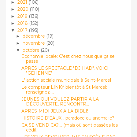
2021
(106)
►
2020
(110)
►
2019
(136)
►
2018
(152)
►
2017
(195)
▼
décembre
(19)
►
novembre
(20)
►
octobre
(20)
▼
Economie locale: C’est chez nous que ça se
passe
APRES LE SPECTACLE "DJIHAD", VOICI
"GEHENNE"
L' action sociale municipale à Saint-Marcel
Le compteur LINKY bientôt à St Marcel:
renseignez-...
JEUNES QUI VOULEZ PARTIR A LA
DÉCOUVERTE, RENCONTR...
APRES-MIDI JEUX A LA BIBLI!
HISTOIRE D'EAUX… paradoxe ou anomalie?
CA SE VEND CA?.... (mais où sont passées les
cédil...
LES YEUX REVOLVER, MIS EN SCÈNE PAR