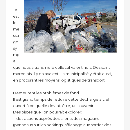
Tel
est
le
me
ssa
ge
sy
mp
a
que nous a transmis le collectif valentinois. Des saint
marcelois, il y en avaient. La municipalité y était aussi,
en procurant les moyens logistiques de transport.
Demeurent les problèmes de fond.
Il est grand temps de réduire cette décharge à ciel
ouvert à ce quelle devrait être; un souvenir.
Des pistes que l'on pourrait explorer:
- des actions auprès des clients des magasins
(panneaux sur les parkings, affichage aux sorties des