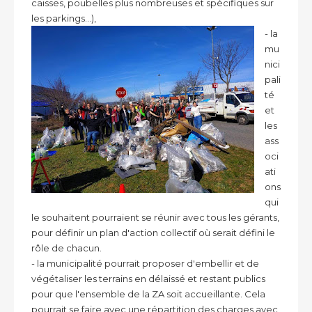
caisses, poubelles plus nombreuses et spécifiques sur
les parkings...),
- la
mu
nici
pali
té
et
les
ass
oci
ati
ons
qui
le souhaitent pourraient se réunir avec tous les gérants,
pour définir un plan d'action collectif où serait défini le
rôle de chacun.
- la municipalité pourrait proposer d'embellir et de
végétaliser les terrains en délaissé et restant publics
pour que l'ensemble de la ZA soit accueillante. Cela
pourrait se faire avec une répartition des charges avec