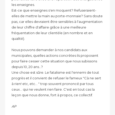
les enseignes.
Est-ce que enseignes s'en moquent? Refuseraient-
elles de mettre la main au porte-monnaie? Sans doute
pas, car elles devraient être sensibles à l'augmentation
de leur chiffre d'affaire grâce à une meilleure
fréquentation de leur clientèle (en nombre et en
qualité).
Nous pouvons demander à nos candidats aux
municipales, quelles actions concrètes ils proposent
pour faire cesser cette situation que nous subissons
depuis 10, 20 ans...?
Une chose est sûre. Le fatalisme est l'ennemi de tout
progrès et il convient de refuser le fameux "Cà ne sert
à rien! etc, etc... " trop souvent prononcé par tous
ceux... qui ne veulent rien faire. C'est en tout cas la
leçon que nous donne, fort à propos, ce collectif.
AP