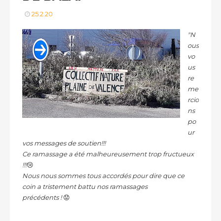
25.2.20
"N
ous
vo
us
re
me
rcio
ns
po
ur
vos messages de soutien!!!
Ce ramassage a été malheureusement trop fructueux
!!!
😢
Nous nous sommes tous accordés pour dire que ce
coin a tristement battu nos ramassages
précédents !
😟