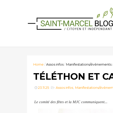
Home
/
Assos infos
/
Manifestations/évènements
TÉLÉTHON ET C
23.11.25
Assos infos
,
Manifestations/évène
Le comité des fêtes et la MJC communiquent...