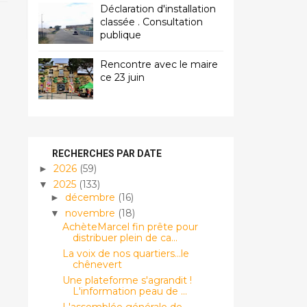
Déclaration d'installation
classée . Consultation
publique
Rencontre avec le maire
ce 23 juin
RECHERCHES PAR DATE
2026
(59)
►
2025
(133)
▼
décembre
(16)
►
novembre
(18)
▼
AchèteMarcel fin prête pour
distribuer plein de ca...
La voix de nos quartiers...le
chênevert
Une plateforme s'agrandit !
L'information peau de ...
L'assemblée générale de