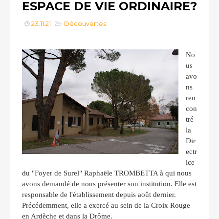
ESPACE DE VIE ORDINAIRE?
23.11.21
Découvertes
No
us
avo
ns
ren
con
tré
la
Dir
ectr
ice
du "Foyer de Surel" Raphaële TROMBETTA à qui nous
avons demandé de nous présenter son institution. Elle est
responsable de l'établissement depuis août dernier.
Précédemment, elle a exercé au sein de la Croix Rouge
en Ardèche et dans la Drôme.