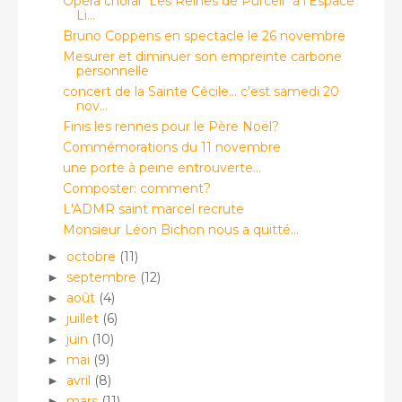
Opéra choral "Les Reines de Purcell" à l'Espace
Li...
Bruno Coppens en spectacle le 26 novembre
Mesurer et diminuer son empreinte carbone
personnelle
concert de la Sainte Cécile... c'est samedi 20
nov...
Finis les rennes pour le Père Noël?
Commémorations du 11 novembre
une porte à peine entrouverte...
Composter: comment?
L'ADMR saint marcel recrute
Monsieur Léon Bichon nous a quitté...
octobre
(11)
►
septembre
(12)
►
août
(4)
►
juillet
(6)
►
juin
(10)
►
mai
(9)
►
avril
(8)
►
mars
(11)
►