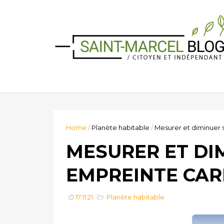
Home
/
Planète habitable
/
Mesurer et diminuer
MESURER ET DI
EMPREINTE CA
17.11.21
Planète habitable