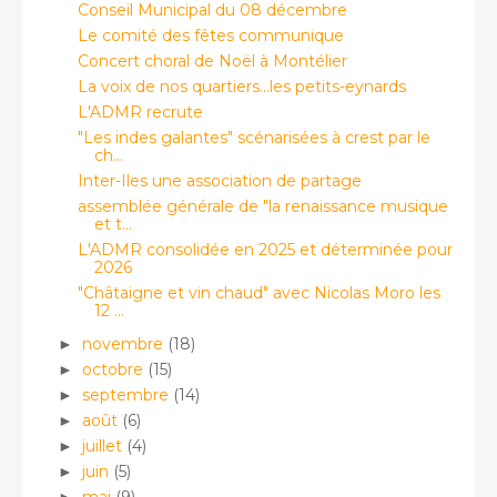
Conseil Municipal du 08 décembre
Le comité des fêtes communique
Concert choral de Noël à Montélier
La voix de nos quartiers...les petits-eynards
L'ADMR recrute
"Les indes galantes" scénarisées à crest par le
ch...
Inter-Iles une association de partage
assemblée générale de "la renaissance musique
et t...
L'ADMR consolidée en 2025 et déterminée pour
2026
"Châtaigne et vin chaud" avec Nicolas Moro les
12 ...
novembre
(18)
►
octobre
(15)
►
septembre
(14)
►
août
(6)
►
juillet
(4)
►
juin
(5)
►
mai
(9)
►