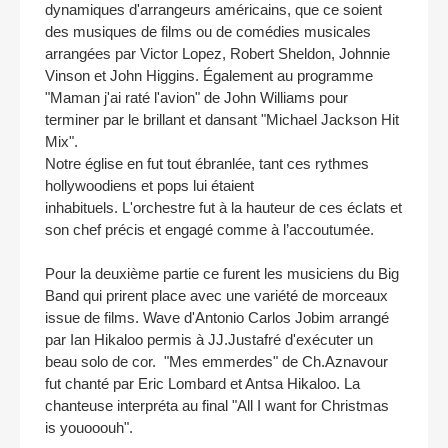
dynamiques d'arrangeurs américains, que ce soient
des musiques de films ou de comédies musicales
arrangées par Victor Lopez, Robert Sheldon, Johnnie
Vinson et John Higgins. Également au programme
"Maman j'ai raté l'avion" de John Williams pour
terminer par le brillant et dansant "Michael Jackson Hit
Mix".
Notre église en fut tout ébranlée, tant ces rythmes
hollywoodiens et pops lui étaient
inhabituels. L'orchestre fut à la hauteur de ces éclats et
son chef précis et engagé comme à l’accoutumée.
Pour la deuxième partie ce furent les musiciens du Big
Band qui prirent place avec une variété de morceaux
issue de films. Wave d'Antonio Carlos Jobim arrangé
par Ian Hikaloo permis à JJ.Justafré d'exécuter un
beau solo de cor. "Mes emmerdes" de Ch.Aznavour
fut chanté par Eric Lombard et Antsa Hikaloo. La
chanteuse interpréta au final "All I want for Christmas
is youooouh".