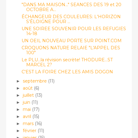
"DANS MA MAISON..." SEANCES DES 19 et 20
OCTOBRE A...
ÉCHANGEUR DES COULEURES: L'HORIZON
S’ÉLOIGNE POUR ...
UNE SOIREE SOUVENIR POUR LES REFUGIES
14-18
UN OEIL NOUVEAU PORTE SUR POINT.COM
CROQUONS NATURE RELAIE "L'APPEL DES
100"
Le PLU...la révision secrète! THODURE...ST
MARCEL 2?
C'EST LA FOIRE CHEZ LES AMIS DOGON
septembre
(11)
►
août
(6)
►
juillet
(13)
►
juin
(11)
►
mai
(17)
►
avril
(15)
►
mars
(16)
►
février
(11)
►
janvier
(15)
►