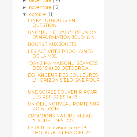
décembre
(14)
►
novembre
(12)
►
octobre
(11)
▼
LINKY TOUJOURS EN
QUESTION!
UNE "BULLE D'AIR"? RÉUNION
D'INFORMATION JEUDI 8 N...
BOURSE AUX JOUETS...
LES ACTIVITÉS PROCHAINES
DE LA MJC
"DANS MA MAISON..." SEANCES
DES 19 et 20 OCTOBRE A...
ÉCHANGEUR DES COULEURES:
L'HORIZON S’ÉLOIGNE POUR
...
UNE SOIREE SOUVENIR POUR
LES REFUGIES 14-18
UN OEIL NOUVEAU PORTE SUR
POINT.COM
CROQUONS NATURE RELAIE
"L'APPEL DES 100"
Le PLU...la révision secrète!
THODURE...ST MARCEL 2?