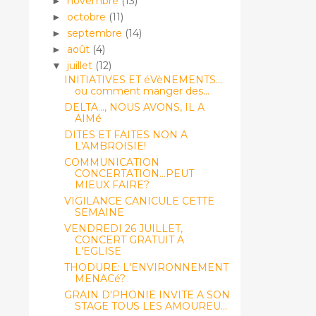
novembre
(13)
►
octobre
(11)
►
septembre
(14)
►
août
(4)
►
juillet
(12)
▼
INITIATIVES ET éVèNEMENTS...
ou comment manger des...
DELTA..., NOUS AVONS, IL A
AIMé
DITES ET FAITES NON A
L'AMBROISIE!
COMMUNICATION
CONCERTATION...PEUT
MIEUX FAIRE?
VIGILANCE CANICULE CETTE
SEMAINE
VENDREDI 26 JUILLET,
CONCERT GRATUIT A
L'EGLISE
THODURE: L'ENVIRONNEMENT
MENACé?
GRAIN D'PHONIE INVITE A SON
STAGE TOUS LES AMOUREU...