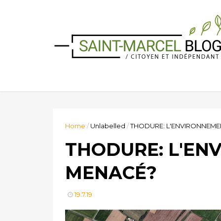
Home
/
Unlabelled
/
THODURE: L'ENVIRONNEME
THODURE: L'EN
MENACÉ?
19.7.19