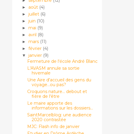
septembre
(12)
►
août
(4)
►
juillet
(6)
►
juin
(10)
►
mai
(9)
►
avril
(8)
►
mars
(11)
►
février
(4)
►
janvier
(9)
▼
Fermeture de l'école André Blanc
L'AVASM annule sa sortie
hivernale
Une Aire d'accueil des gens du
voyage...ou pas?
Croquons nature... debout et
fière de l'être
Le maire apporte des
informations sur les dossiers...
SaintMarcelblog: une audience
2020 contrastée
MJC: Flash info de janvier
Etudier en Drôme Ardèche