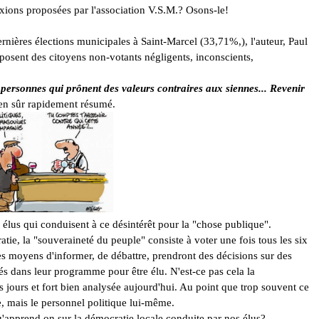
exions proposées par l'association V.S.M.? Osons-le!
rnières élections municipales à Saint-Marcel (33,71%,), l'auteur, Paul
pposent des citoyens non-votants négligents, inconscients,
s personnes qui prônent des valeurs contraires aux siennes... Revenir
en sûr rapidement résumé.
s élus qui conduisent à ce désintérêt pour la "chose publique".
ie, la "souveraineté du peuple" consiste à voter une fois tous les six
es moyens d'informer, de débattre, prendront des décisions sur des
és dans leur programme pour être élu. N'est-ce pas cela la
 jours et fort bien analysée aujourd'hui. Au point que trop souvent ce
e, mais le personnel politique lui-même.
u'apprend on sur la démocratie locale conduite par nos élus?