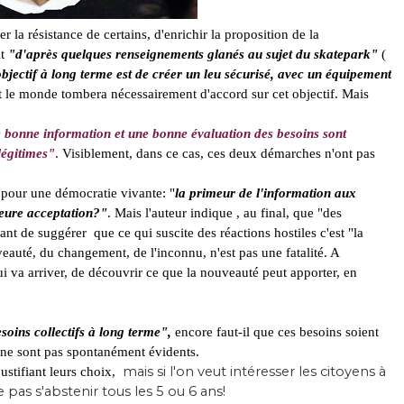
 la résistance de certains, d'enrichir la proposition de la
it
"d'après quelques renseignements glanés au sujet du skatepark"
(
objectif à long terme est de créer un leu sécurisé, avec un équipement
 le monde tombera nécessairement d'accord sur cet objectif. Mais
 bonne information et une bonne évaluation des besoins sont
légitimes"
. Visiblement, dans ce cas, ces deux démarches n'ont pas
, pour une démocratie vivante: "
la primeur de l'information aux
lleure acceptation?"
. Mais l'auteur indique , au final, que "des
vant de
suggérer
que ce qui suscite des réactions hostiles c'est "la
veauté, du changement, de l'inconnu, n'est pas une fatalité. A
i va arriver, de découvrir ce que la nouveauté peut apporter, en
besoins collectifs à long terme",
encore faut-il que ces besoins soient
 ne sont pas spontanément évidents.
mais si l'on veut intéresser les citoyens à
ustifiant leurs choix,
 ne pas s'abstenir tous les 5 ou 6 ans!