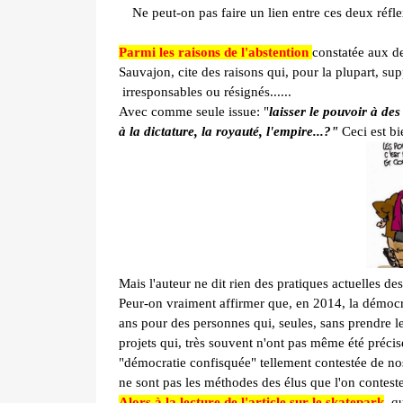
Ne peut-on pas faire un lien entre ces deux réfl
Parmi les raisons de l'abstention
constatée aux de
Sauvajon, cite des raisons qui, pour la plupart, su
irresponsables ou résignés......
Avec comme seule issue: "
laisser le pouvoir à de
à la dictature, la royauté, l'empire...?"
Ceci est bi
Mais l'auteur ne dit rien des pratiques actuelles de
Peur-on vraiment affirmer que, en 2014, la démocrat
ans pour des personnes qui, seules, sans prendre l
projets qui, très souvent n'ont pas même été précis
"démocratie confisquée" tellement contestée de nos
ne sont pas les méthodes des élus que l'on contest
Alors à la lecture de l'article sur le skatepark
, q