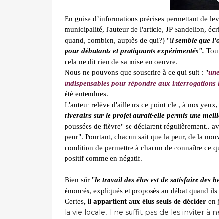
En guise d’informations précises permettant de lever
municipalité, l'auteur de l'article, JP Sandelion, écr
quand, combien, auprès de qui?) "i
l semble que l'
pour débutants et pratiquants expérimentés".
Tout
cela ne dit rien de sa mise en oeuvre.
Nous ne pouvons que souscrire à ce qui suit : "
une
indispensables pour répondre aux interrogations 
été entendues.
L'auteur relève d'ailleurs ce point clé , à nos yeux
riverains sur le projet aurait-elle permis une mei
poussées de fièvre" se déclarent régulièrement.. a
peur". Pourtant, chacun sait que la peur, de la nou
condition de permettre à chacun de connaître ce qu
positif comme en
négatif
.
Bien sûr "
le travail des élus est de satisfaire des 
énoncés, expliqués et proposés au débat quand ils
Certes
, il appartient aux élus seuls de décider
en j
la vie locale, il ne suffit pas de les inviter à