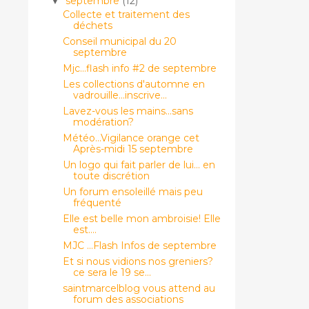
septembre
(12)
▼
Collecte et traitement des
déchets
Conseil municipal du 20
septembre
Mjc...flash info #2 de septembre
Les collections d'automne en
vadrouille...inscrive...
Lavez-vous les mains...sans
modération?
Météo...Vigilance orange cet
Après-midi 15 septembre
Un logo qui fait parler de lui... en
toute discrétion
Un forum ensoleillé mais peu
fréquenté
Elle est belle mon ambroisie! Elle
est....
MJC ...Flash Infos de septembre
Et si nous vidions nos greniers?
ce sera le 19 se...
saintmarcelblog vous attend au
forum des associations