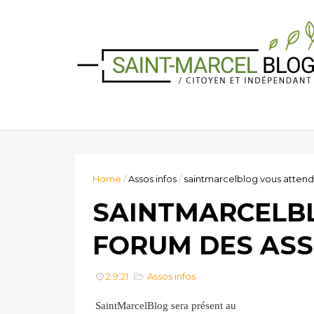
Home
/
Assos infos
/
saintmarcelblog vous attend
SAINTMARCELB
FORUM DES ASS
2.9.21
Assos infos
SaintMarcelBlog sera présent au