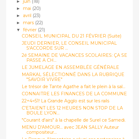
juin
(18)
►
mai
(20)
►
avril
(23)
►
mars
(22)
►
février
(21)
▼
CONSEIL MUNICIPAL DU 21 FÉVRIER (Suite)
JEUDI DERNIER, LE CONSEIL MUNICIPAL
S'ACCORDE SUR ...
2é SEMAINE DE VACANCES SCOLAIRES: ÇA SE
PASSE A CH...
LE JUMELAGE EN ASSEMBLÉE GÉNÉRALE
MARKAL SÉLECTIONNÉ DANS LA RUBRIQUE
"SAVOIR VIVRE"
Le trésor de Tante Agathe a fait le plein à la sal...
CONNAITRE LES FINANCES DE LA COMMUNE
22+4=51! La Grande Agglo est sur les rails
C'ETAIENT LES 12 HEURES NON STOP DE LA
BOULE LYON...
"Courant d'airs" à la chapelle de Surel ce Samedi.
MENU D'AMOUR... avec JEAN SALLY Auteur
compositeur...