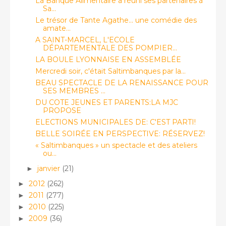
La Banque Alimentaire a réuni ses partenaires à
Sa...
Le trésor de Tante Agathe... une comédie des
amate...
A SAINT-MARCEL, L'ECOLE
DÉPARTEMENTALE DES POMPIER...
LA BOULE LYONNAISE EN ASSEMBLÉE
Mercredi soir, c'était Saltimbanques par la...
BEAU SPECTACLE DE LA RENAISSANCE POUR
SES MEMBRES ...
DU COTE JEUNES ET PARENTS:LA MJC
PROPOSE
ELECTIONS MUNICIPALES DE: C'EST PARTI!
BELLE SOIRÉE EN PERSPECTIVE: RÉSERVEZ!
« Saltimbanques » un spectacle et des ateliers
ou...
janvier
(21)
►
2012
(262)
►
2011
(277)
►
2010
(225)
►
2009
(36)
►