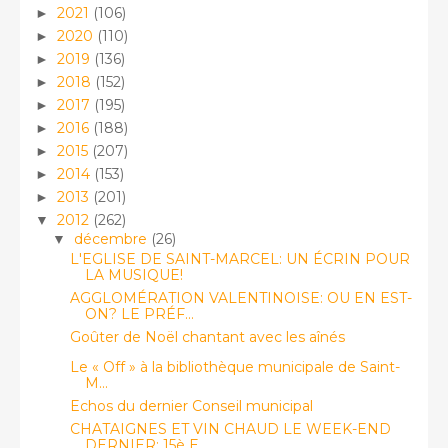
2021
(106)
►
2020
(110)
►
2019
(136)
►
2018
(152)
►
2017
(195)
►
2016
(188)
►
2015
(207)
►
2014
(153)
►
2013
(201)
►
2012
(262)
▼
décembre
(26)
▼
L'EGLISE DE SAINT-MARCEL: UN ÉCRIN POUR
LA MUSIQUE!
AGGLOMÉRATION VALENTINOISE: OU EN EST-
ON? LE PRÉF...
Goûter de Noël chantant avec les aînés
Le « Off » à la bibliothèque municipale de Saint-
M...
Echos du dernier Conseil municipal
CHATAIGNES ET VIN CHAUD LE WEEK-END
DERNIER: 15è E...