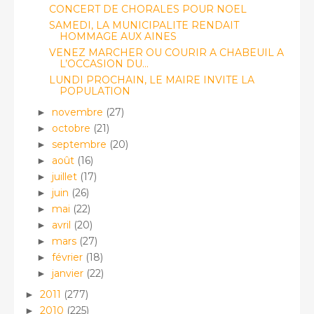
CONCERT DE CHORALES POUR NOEL
SAMEDI, LA MUNICIPALITE RENDAIT
HOMMAGE AUX AINES
VENEZ MARCHER OU COURIR A CHABEUIL A
L’OCCASION DU...
LUNDI PROCHAIN, LE MAIRE INVITE LA
POPULATION
novembre
(27)
►
octobre
(21)
►
septembre
(20)
►
août
(16)
►
juillet
(17)
►
juin
(26)
►
mai
(22)
►
avril
(20)
►
mars
(27)
►
février
(18)
►
janvier
(22)
►
2011
(277)
►
2010
(225)
►